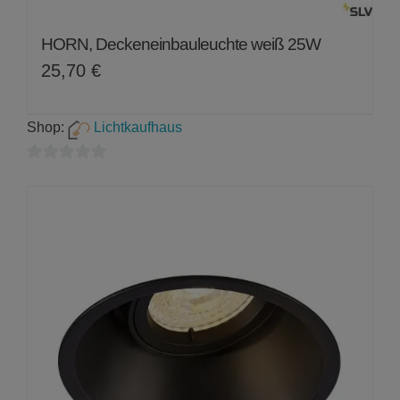
HORN, Deckeneinbauleuchte weiß 25W
25,70
€
Shop:
Lichtkaufhaus
0
von
5