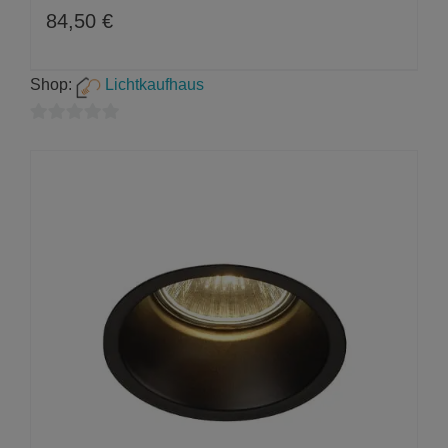
84,50
€
Shop:
Lichtkaufhaus
0
von
5