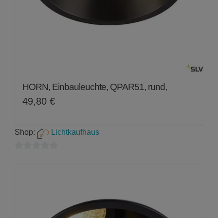
HORN, Einbauleuchte, QPAR51, rund,
49,80
€
Shop:
Lichtkaufhaus
0
von
5