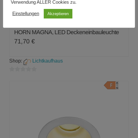
Verwendung ALLER Cookies zu.
Einstellungen
Akzeptieren
HORN MAGNA, LED Deckeneinbauleuchte
71,70
€
Shop:
Lichtkaufhaus
0
von
5