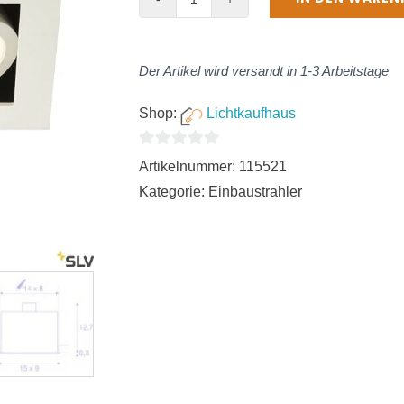
KADUX
2,
Einbauleuchte,
Der Artikel wird versandt in 1-3 Arbeitstage
zweiflammig,
QPAR51,
Shop:
Lichtkaufhaus
rechteckig,
0
weiß
Artikelnummer:
115521
von
matt,
Kategorie:
Einbaustrahler
5
max.
100W,
inkl.
Clipfedern
Menge