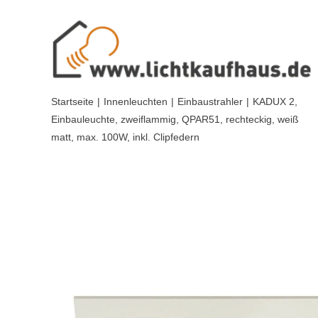
Skip
to
content
Startseite
|
Innenleuchten
|
Einbaustrahler
|
KADUX 2,
Einbauleuchte, zweiflammig, QPAR51, rechteckig, weiß
matt, max. 100W, inkl. Clipfedern