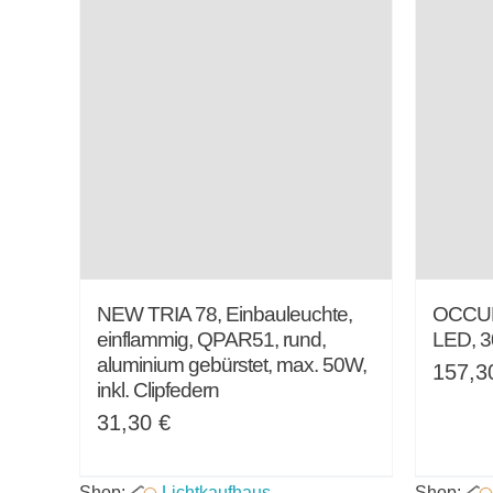
NEW TRIA 78, Einbauleuchte,
OCCULD
einflammig, QPAR51, rund,
LED, 3
aluminium gebürstet, max. 50W,
157,
inkl. Clipfedern
31,30
€
Shop:
Lichtkaufhaus
Shop: