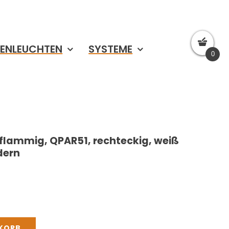
ENLEUCHTEN
SYSTEME
0
iflammig, QPAR51, rechteckig, weiß
dern
NKORB