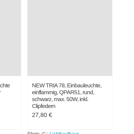
chte
NEW TRIA 78, Einbauleuchte,
r
einflammig, QPAR51, rund,
schwarz, max. 50W, inkl.
Clipfedern
27,80
€
Shop:
Lichtkaufhaus