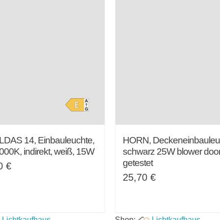
AS 14, Einbauleuchte,
HORN, Deckeneinbauleu
000K, indirekt, weiß, 15W
schwarz 25W blower doo
getestet
30
€
25,70
€
Lichtkaufhaus
Shop:
Lichtkaufhaus