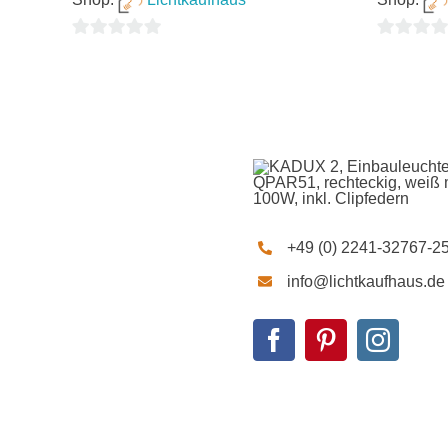
0
0
von
von
5
5
+49 (0) 2241-32767-2
info@lichtkaufhaus.de