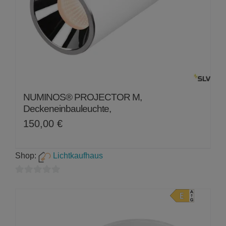
NUMINOS® PROJECTOR M,
Deckeneinbauleuchte,
150,00
€
Shop:
Lichtkaufhaus
0
von
5