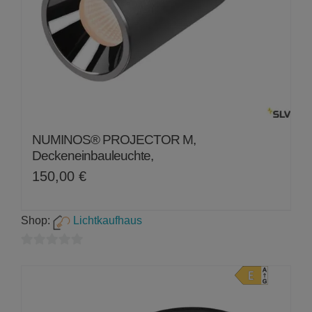
NUMINOS® PROJECTOR M,
Deckeneinbauleuchte,
150,00
€
Shop:
Lichtkaufhaus
0
von
5