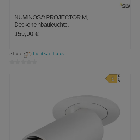
NUMINOS® PROJECTOR M,
Deckeneinbauleuchte,
150,00
€
Shop:
Lichtkaufhaus
0
von
5