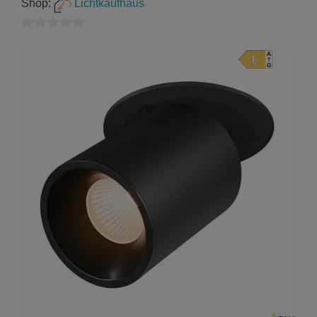
Shop:
Lichtkaufhaus
0
von
5