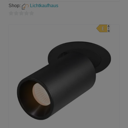
Shop:
Lichtkaufhaus
0
von
5