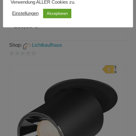
Verwendung ALLER Cookies zu.
NUMINOS® PROJECTOR L,
Einstellungen
Akzeptieren
Deckeneinbauleuchte,
160,00
€
Shop:
Lichtkaufhaus
0
von
5