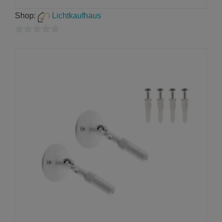
Shop:
Lichtkaufhaus
0
von
5