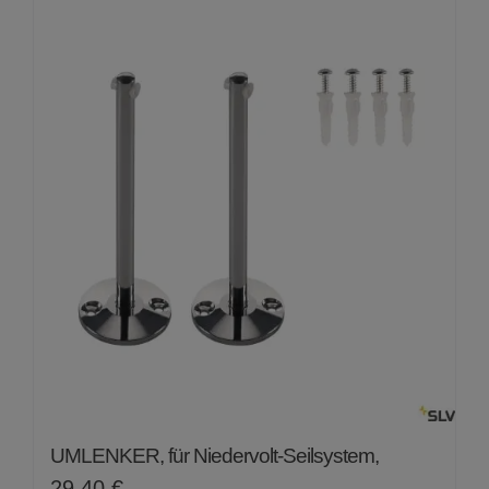
von
5
UMLENKER, für Niedervolt-Seilsystem,
29,40
€