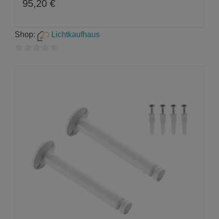
95,20
€
Shop:
Lichtkaufhaus
0
von
5