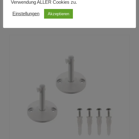
Verwendung ALLER Cookies zu.
Einstellungen
Akzeptieren
Shop:
Lichtkaufhaus
0
von
5