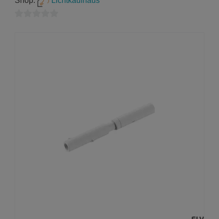
Shop:
Lichtkaufhaus
0
von
5