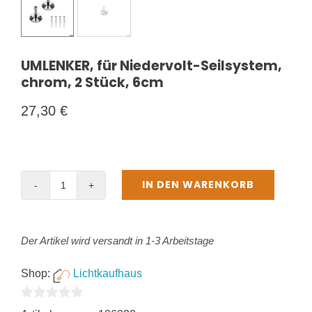
UMLENKER, für Niedervolt-Seilsystem,
chrom, 2 Stück, 6cm
27,30
€
IN DEN WARENKORB
UMLENKER,
für
Niedervolt-
Der Artikel wird versandt in 1-3 Arbeitstage
Seilsystem,
chrom,
Shop:
Lichtkaufhaus
2
0
Stück,