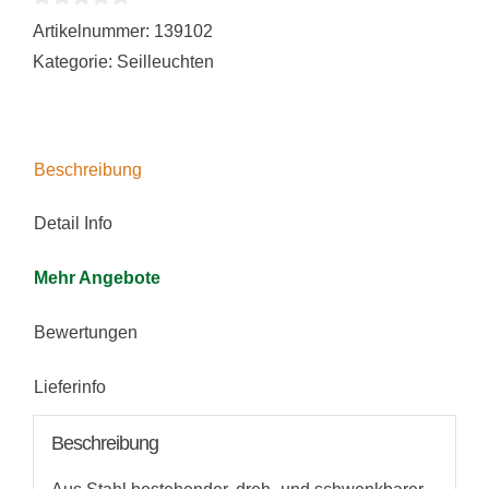
0
QR-
Artikelnummer:
139102
von
C51,
Kategorie:
Seilleuchten
5
chrom
Menge
Beschreibung
Detail Info
Mehr Angebote
Bewertungen
Lieferinfo
Beschreibung