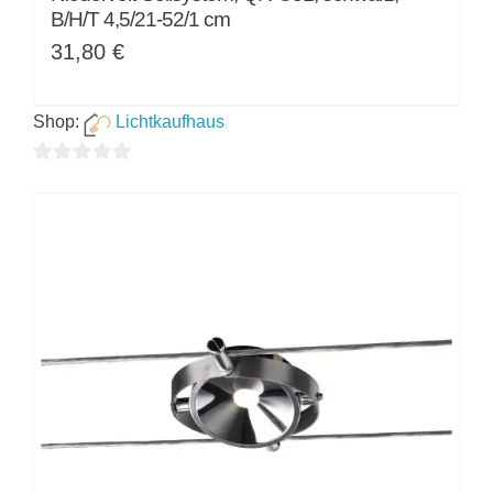
B/H/T 4,5/21-52/1 cm
31,80
€
Shop:
Lichtkaufhaus
0
von
5