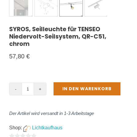
SYROS, Seilleuchte für TENSEO
Niedervolt-Seilsystem, QR-C51,
chrom
57,80
€
IN DEN WARENKORB
SYROS,
Seilleuchte
für
Der Artikel wird versandt in 1-3 Arbeitstage
TENSEO
Niedervolt-
Shop:
Lichtkaufhaus
Seilsystem,