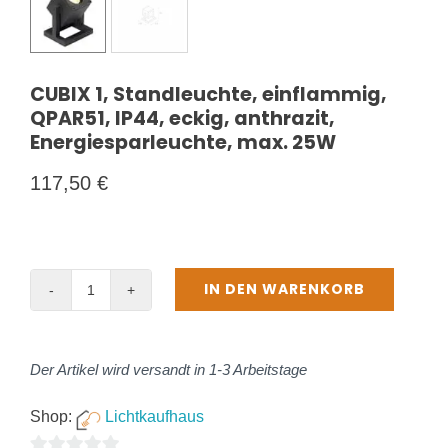
CUBIX 1, Standleuchte, einflammig,
QPAR51, IP44, eckig, anthrazit,
Energiesparleuchte, max. 25W
117,50
€
IN DEN WARENKORB
CUBIX
1,
Standleuchte,
Der Artikel wird versandt in 1-3 Arbeitstage
einflammig,
QPAR51,
Shop:
Lichtkaufhaus
IP44,