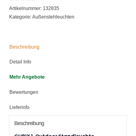
0
eckig,
Artikelnummer:
132835
von
anthrazit,
Kategorie:
Außenstehleuchten
5
Energiesparleuchte,
max.
25W
Beschreibung
Menge
Detail Info
Mehr Angebote
Bewertungen
Lieferinfo
Beschreibung