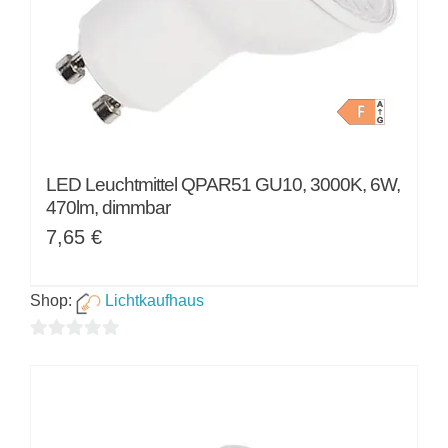
LED Leuchtmittel QPAR51 GU10, 3000K, 6W,
470lm, dimmbar
7,65
€
Shop:
Lichtkaufhaus
0
von
5