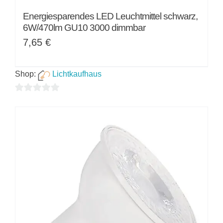
Energiesparendes LED Leuchtmittel schwarz,
6W/470lm GU10 3000 dimmbar
7,65
€
Shop:
Lichtkaufhaus
0
von
5