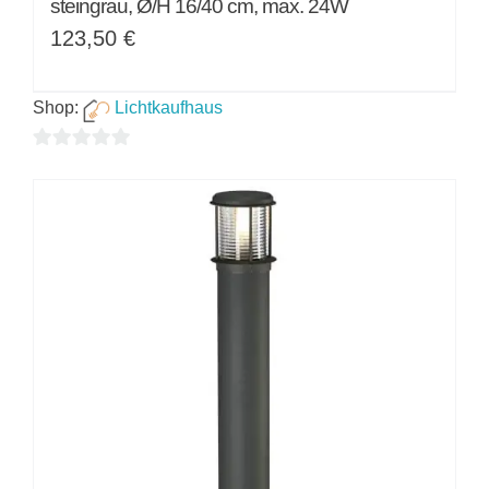
steingrau, Ø/H 16/40 cm, max. 24W
123,50
€
Shop:
Lichtkaufhaus
0
von
5